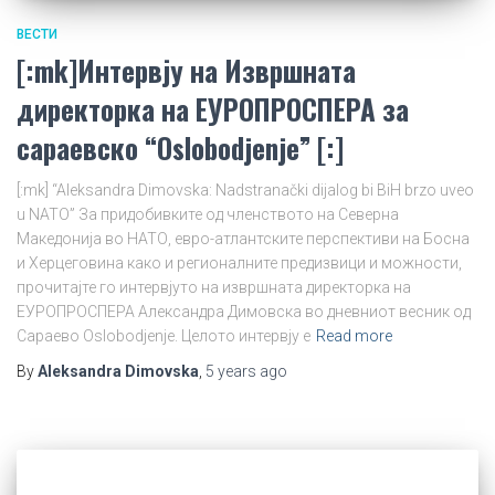
ВЕСТИ
[:mk]Интервју на Извршната
директорка на ЕУРОПРОСПЕРА за
сараевско “Oslobodjenje” [:]
[:mk] “Aleksandra Dimovska: Nadstranački dijalog bi BiH brzo uveo
u NATO” За придобивките од членството на Северна
Македонија во НАТО, евро-атлантските перспективи на Босна
и Херцеговина како и регионалните предизвици и можности,
прочитајте го интервјуто на извршната директорка на
ЕУРОПРОСПЕРА Александра Димовска во дневниот весник од
Сараево Oslobodjenje. Целото интервју е
Read more
By
Aleksandra Dimovska
,
5 years
ago