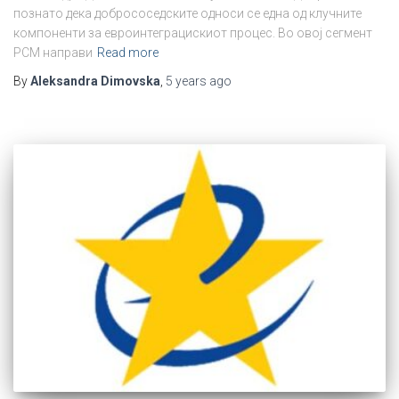
познато дека добрососедските односи се една од клучните
компоненти за евроинтеграцискиот процес. Во овој сегмент
РСМ направи
Read more
By
Aleksandra Dimovska
,
5 years
ago