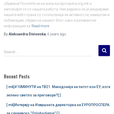
објавена! Посетете не на www.europrospera.org.mk и
запознајте се со нашата работа. Ние редовно ќе ја ажурираме
нашата веб-страна со соопштенија за активности, извештаи и
публикации, објави на нашиот блог, како и релевантни
информации за
Read more
By
Aleksandra Dimovska
,
6 years
ago
S
Search …
e
a
r
c
Recent Posts
h
f
[:mk]#10МИНУТИ на ТВ21: Македонија на патот кон ЕУ, кога
o
r
зелено светло за преговори?[:]
:
[:mk]Интервју на Извршната директорка на ЕУРОПРОСПЕРА
за сараевско “Oslobodjenje” [:]