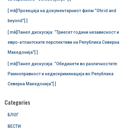
[:mk]Проекција на документарниот филм “Ohrid and
beyond”[:]
[:mk]Панел дискусија: “Триесет години независност и
евро-атлантските перспективи на Република Северна
Македонија”[:]
[:mk]Панел дискусија: “Обединети во различностите:
Рамноправност и недискриминација во Република
Северна Македонија”[:]
Categories
БЛОГ
ВЕСТИ