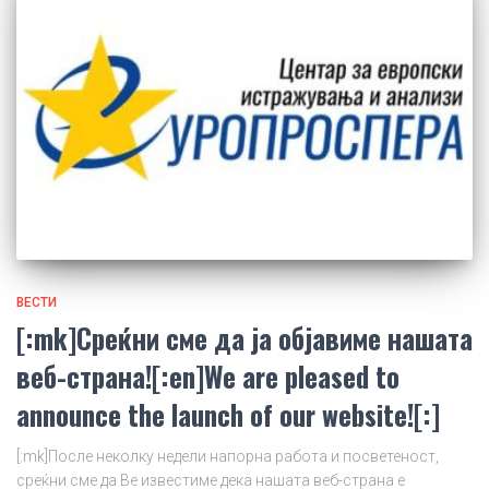
ВЕСТИ
[:mk]Среќни сме да ја објавиме нашата
веб-страна![:en]We are pleased to
announce the launch of our website![:]
[:mk]После неколку недели напорна работа и посветеност,
среќни сме да Ве известиме дека нашата веб-страна е