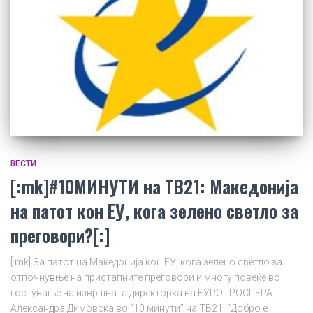
ВЕСТИ
[:mk]#10МИНУТИ на ТВ21: Македонија
на патот кон ЕУ, кога зелено светло за
преговори?[:]
[:mk] За патот на Македонија кон ЕУ, кога зелено светло за
отпочнувње на пристапните преговори и многу повеќе во
гостување на извршната директорка на ЕУРОПРОСПЕРА
Александра Димовска во “10 минути” на ТВ21. “Добро е