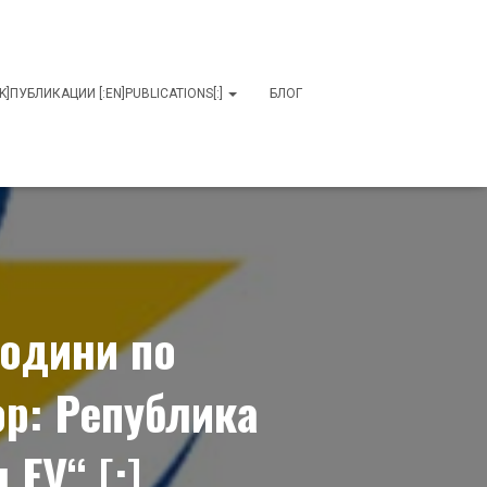
MK]ПУБЛИКАЦИИ [:EN]PUBLICATIONS[:]
БЛОГ
години по
р: Република
ЕУ“ [:]