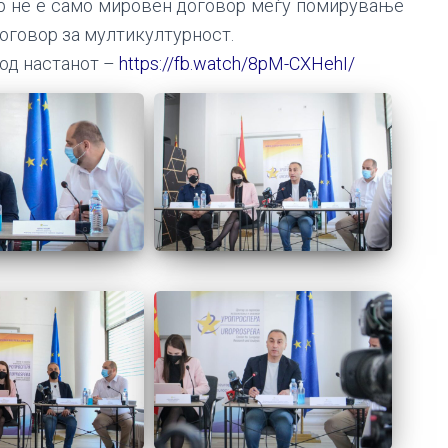
р не е само мировен договор меѓу помирување
договор за мултикултурност.
 од настанот –
https://fb.watch/8pM-CXHehI/