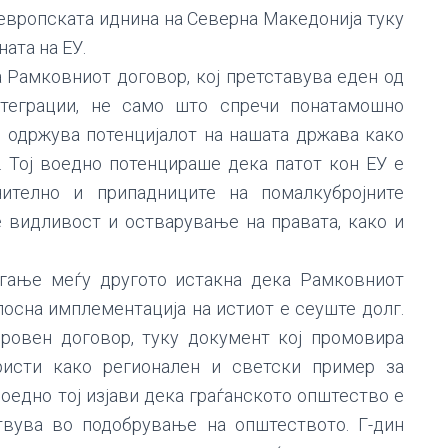
 европската иднина на Северна Македонија туку
ната на ЕУ.
а Рамковниот договор, кој претставува еден од
нтеграции, не само што спречи понатамошно
о одржува потенцијалот на нашата држава како
 Тој воедно потенцираше дека патот кон ЕУ е
ително и припадниците на помалкубројните
е видливост и остварување на правата, како и
гање меѓу другото истакна дека Рамковниот
лосна имплементација на истиот е сеуште долг.
ировен договор, туку документ кој промовира
исти како регионален и светски пример за
оедно тој изјави дека граѓанското општество е
ствува во подобрување на општеството. Г-дин