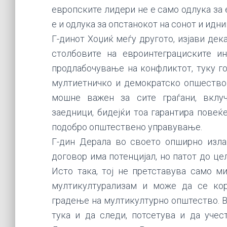
европските лидери не е само одлука за
е и одлука за опстанокот на сонот и идни
Г-динот Хоџиќ меѓу другото, изјави дек
столбовите на евроинтеграциските и
продлабочување на конфликтот, туку г
мултиетничко и демократско опшество.
мошне важен за сите граѓани, вклуч
заедници, бидејќи тоа гарантира повеќ
подобро општествено управување.
Г-дин Дерала во своето опширно изла
договор има потенцијал, но патот до це
Исто така, тој не претставува само м
мултикултурализам и може да се кор
градење на мултикултурно општество. В
тука и да следи, потсетува и да уче