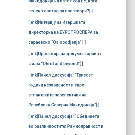
Македонија на патот кон ЕУ, кога
:
зелено светло за преговори?[:]
[:mk]Интервју на Извршната
директорка на ЕУРОПРОСПЕРА за
сараевско “Oslobodjenje” [:]
[:mk]Проекција на документарниот
филм “Ohrid and beyond”[:]
[:mk]Панел дискусија: “Триесет
години независност и евро-
атлантските перспективи на
Република Северна Македонија”[:]
[:mk]Панел дискусија: “Обединети
во различностите: Рамноправност и