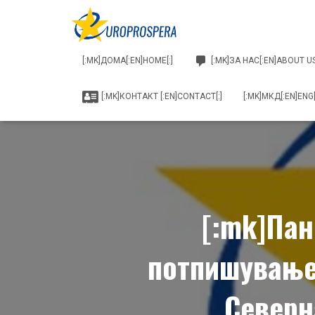
[:MK]ДОМА[:EN]HOME[:]
[:MK]ЗА НАС[:EN]ABOUT US
[:MK]КОНТАКТ [:EN]CONTACT[:]
[:MK]МКД[:EN]ENG[
[:mk]Пан
потпишување
Северн