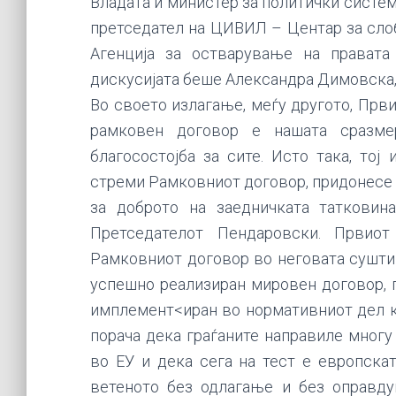
Владата и министер за политички систем
претседател на ЦИВИЛ – Центар за слоб
Агенција за остварување на правата
дискусијата беше Александра Димовска
Во своето излагање, меѓу другото, Прв
рамковен договор е нашата сразме
благосостојба за сите. Исто така, тој
стреми Рамковниот договор, придонесе др
за доброто на заедничката татковин
Претседателот Пендаровски. Првиот
Рамковниот договор во неговата сушти
успешно реализиран мировен договор, г
имплемент<иран во нормативниот дел ко
порача дека граѓаните направиле многу
во ЕУ и дека сега на тест е европскат
ветеното без одлагање и без оправду