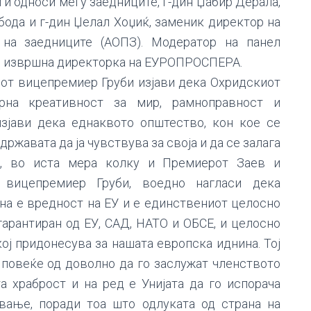
 и односи меѓу заедниците, г-дин Џабир Дерала,
ода и г-дин Џелал Хоџиќ, заменик директор на
 на заедниците (АОПЗ). Модератор на панел
, извршна директорка на ЕУРОПРОСПЕРА.
иот вицепремиер Груби изјави дека Охридскиот
рна креативност за мир, рамноправност и
 изјави дека еднаквото општество, кон кое се
жавата да ја чувствува за своја и да се залага
а, во иста мера колку и Премиерот Заев и
 вицепремиер Груби, воедно нагласи дека
на е вредност на ЕУ и е единствениот целосно
арантиран од ЕУ, САД, НАТО и ОБСЕ, и целосно
ј придонесува за нашата европска иднина. Тој
 повеќе од доволно да го заслужат членството
а храброст и на ред е Унијата да го испорача
вање, поради тоа што одлуката од страна на