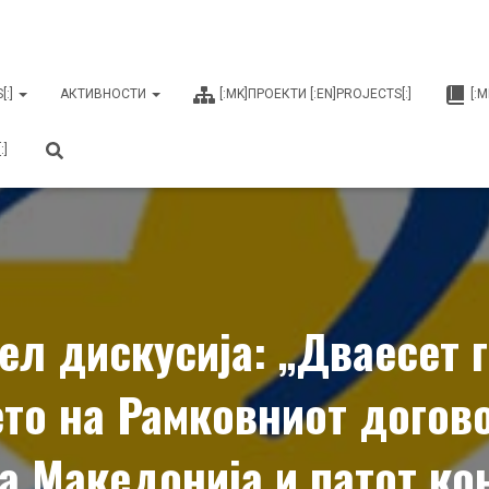
[:]
АКТИВНОСТИ
[:MK]ПРОЕКТИ [:EN]PROJECTS[:]
[:
:]
ел дискусија: „Дваесет 
то на Рамковниот догово
а Македонија и патот кон 