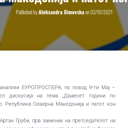
Published by
Aleksandra Dimovska
on
03/10/2021
анализи ЕУРОПРОСПЕРА, по повод 9-ти Мај –
ел дискусија на тема „Дваесет години по
: Република Северна Македонија и патот кон
 Артан Груби, прв заменик на претседателот на