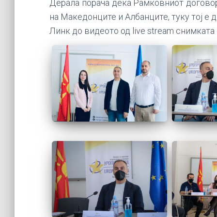
Дерала порача дека Рамковниот догово
на Македонците и Албанците, туку тој е 
Линк до видеото од
live stream снимката