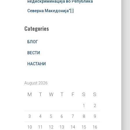
недискриминација во Република
Северна Македонија”[:]
Categories
БЛОГ
ВЕСТИ
НАСТАНИ
August 2026
M
T
W
T
F
S
S
1
2
3
4
5
6
7
8
9
10
11
12
13
14
15
16