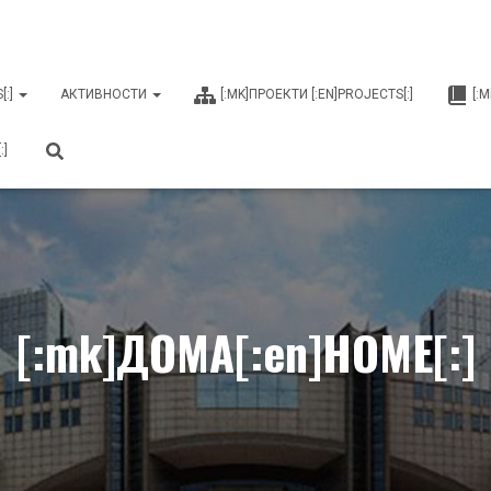
[:]
АКТИВНОСТИ
[:MK]ПРОЕКТИ [:EN]PROJECTS[:]
[:
:]
[:mk]ДОМА[:en]HOME[:]