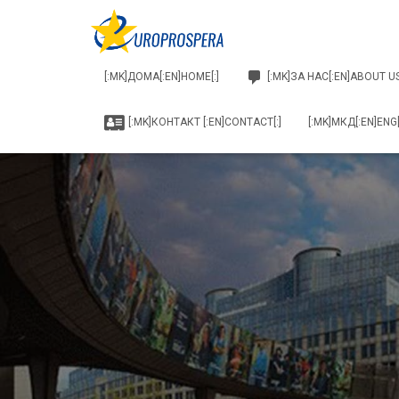
[:MK]ДОМА[:EN]HOME[:]
[:MK]ЗА НАС[:EN]ABOUT US
[:MK]КОНТАКТ [:EN]CONTACT[:]
[:MK]МКД[:EN]ENG[