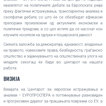
квалитетот на политичките дебати за Европската унија
преку фактички истражувања, транспарентна анализа и
сеопфатни дебати, со што ќе се обезбедат ефикасни
препораки произлезени од актуелните економски и
политички трендови, а со цел истите да се насочат кон
клучните носители на одлуки и пошироката јавност.
Силната заложба за демократија, еднаквост, владеење
на правото, човековите права, безбедноста, граѓанско
општество и зајакнувањето на општествената улога на
младите секогаш ќе биде во центарот на нашата
работа.
ВИЗИЈА
Визијата на Цeнтарот за европски истражувања и
анализи – ЕУРОПРОСПЕРА е поттикнување разновиден
и прогресивен дијалог за прашањата поврзани со ЕУ, а