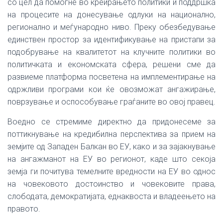
со цел да помогне во креирањето политики и поддршка
на процесите на донесување одлуки на национално,
регионално и меѓународно ниво. Преку обезбедување
единствен простор за идентификување на пристапи за
подобрување на квалитетот на клучните политики во
политичката и економската сфера, решени сме да
развиеме платформа посветена на имплементирање на
одржливи програми кои ќе овозможат ангажирање,
поврзување и оспособување граѓаните во овој правец.
Воедно се стремиме директно да придонесеме за
поттикнување на кредибилна перспектива за прием на
земјите од Западен Балкан во ЕУ, како и за зајакнување
на ангажманот на ЕУ во регионот, каде што секоја
земја ги почитува темелните вредности на ЕУ во однос
на човековото достоинство и човековите права,
слободата, демократијата, еднаквоста и владеењето на
правото.