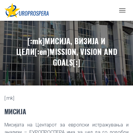
T
O
G
G
[:mk]МИСИЈА, ВИЗИЈА И
L
E
ЦЕЛИ[:en]MISSION, VISION AND
N
A
GOALS[:]
V
I
G
A
T
I
O
[:mk]
N
МИСИЈА
Мисијата на Цeнтарот за европски истражувања и
анализи – ЕУРОПРОСПЕРА има за цел да го подобри