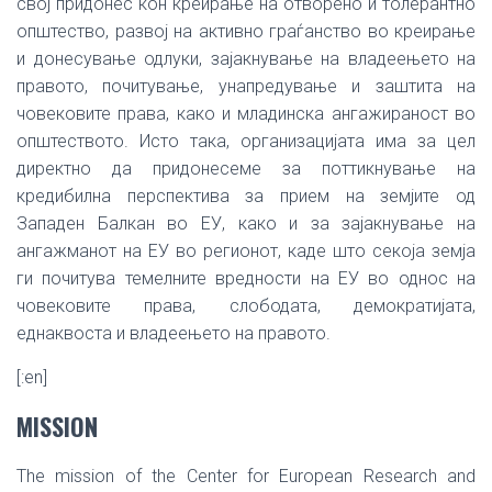
свој придонес кон креирање на отворено и толерантно
општество, развој на активно граѓанство во креирање
и донесување одлуки, зајакнување на владеењето на
правото, почитување, унапредување и заштита на
човековите права, како и младинска ангажираност во
општеството. Исто така, организацијата има за цел
директно да придонесеме за поттикнување на
кредибилна перспектива за прием на земјите од
Западен Балкан во ЕУ, како и за зајакнување на
ангажманот на ЕУ во регионот, каде што секоја земја
ги почитува темелните вредности на ЕУ во однос на
човековите права, слободата, демократијата,
еднаквоста и владеењето на правото.
[:en]
MISSION
The mission of the Center for European Research and